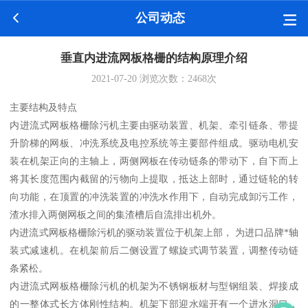
公司动态
垂直内进流网板格栅的结构原理介绍
2021-07-20
浏览次数：
2468
次
主要结构及特点
内进流式网板格栅除污机主要由驱动装置、机架、牵引链条、带提
升阶梯的网板、冲洗系统及电控系统等主要部件组成。驱动电机安
装在机架正向的主轴上，两侧网板在传动链条的带动下，自下而上
将其长度范围内截留的污物向上提取，抵达上部时，通过链轮的转
向功能，在顶置的冲洗装置的冲洗水作用下，自动完成卸污工作，
渣水排入两侧网板之间的集渣槽后自流排出机外。
内进流式网板格栅除污机的驱动装置位于机架上部， 为进口品牌*轴
装式减速机。在机架前后二侧设置了螺旋式调节装置，调整传动链
条紧松。
内进流式网板格栅除污机的机架为不锈钢板材与型钢组装、焊接成
的一整体式长方体刚性结构。机架下部迎水端开有一个进水洞口，