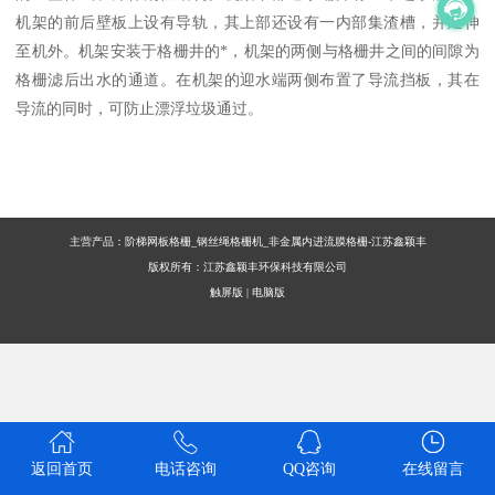
机架的前后壁板上设有导轨，其上部还设有一内部集渣槽，并延伸
至机外。机架安装于格栅井的*，机架的两侧与格栅井之间的间隙为
格栅滤后出水的通道。在机架的迎水端两侧布置了导流挡板，其在
导流的同时，可防止漂浮垃圾通过。
主营产品：阶梯网板格栅_钢丝绳格栅机_非金属内进流膜格栅-江苏鑫颖丰
版权所有：江苏鑫颖丰环保科技有限公司
触屏版
|
电脑版
返回首页
电话咨询
QQ咨询
在线留言