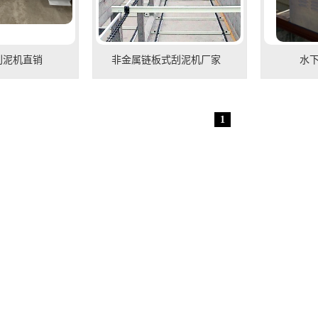
刮泥机直销
非金属链板式刮泥机厂家
水
1