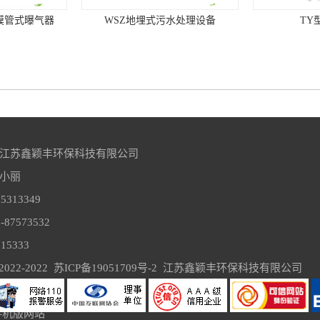
WSZ地埋式污水处理设备
TY型调节堰门
江苏鑫颖丰环保科技有限公司
小丽

313349

池工艺
生物磁高效沉淀技术
转
87573532

5333

2022-2022  
苏ICP备19051709号-2
江苏鑫颖丰环保科技有限公司
手机版网站