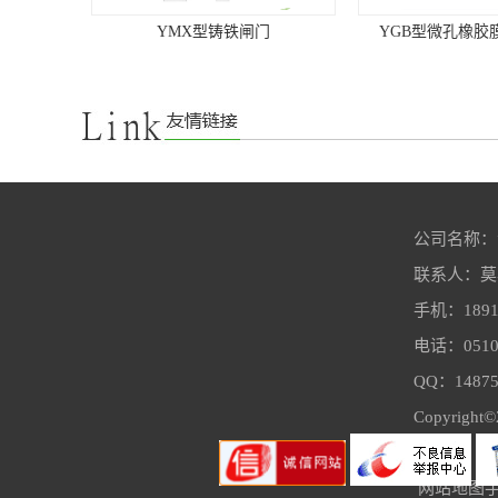
MX型铸铁闸门
YGB型微孔橡胶膜管式曝气器
公司名称：
联系人：莫
BDY带式压榨脱水一体机
手机：18915
高效沉淀
电话：0510-
QQ：148751
Copyright©
网站地图