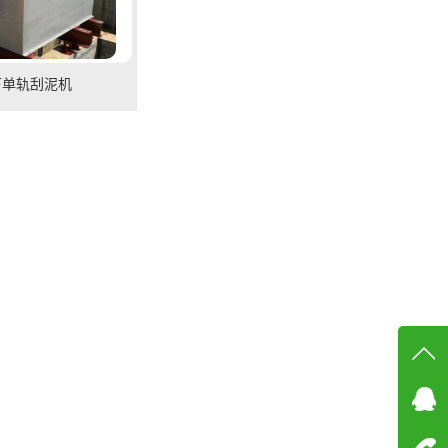
下单轨刮泥机
在线
在