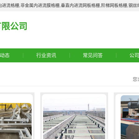
进流格栅,非金属内进流膜格栅,垂直内进流网板格栅,阶梯网板格栅,钢丝
有限公司
动态
行业资讯
常见问答
公
您