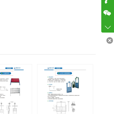
咨询
18915
客服q
56380