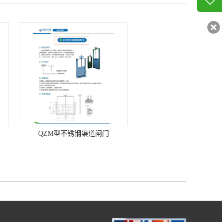
客服q
56380
不锈钢渠道闸门
BDY带式压榨脱水一体机