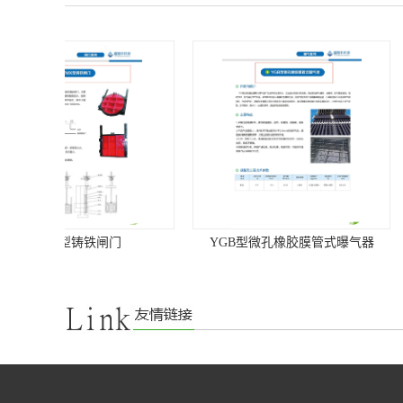
YGB型微孔橡胶膜管式曝气器
WSZ地埋式污