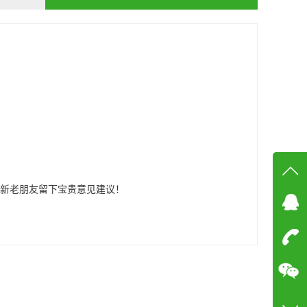
新老朋友留下宝贵意见建议！
在线
在
咨询
18915