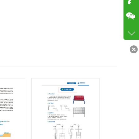
咨询
18915
客服q
56380