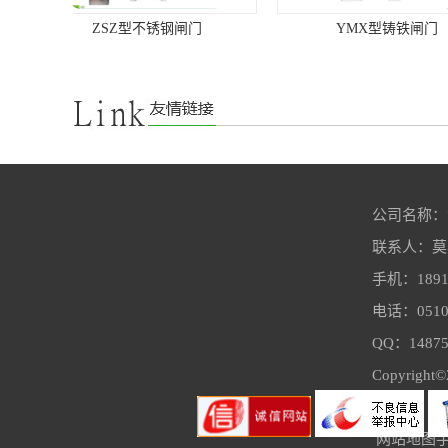
YMX型铸铁闸门
YGB型微孔橡胶
公司名称：
联系人：莫
BDY带式压榨脱水一体机
手机：18915
高效沉淀
电话：0510-
QQ：148751
Copyright©
网站地图