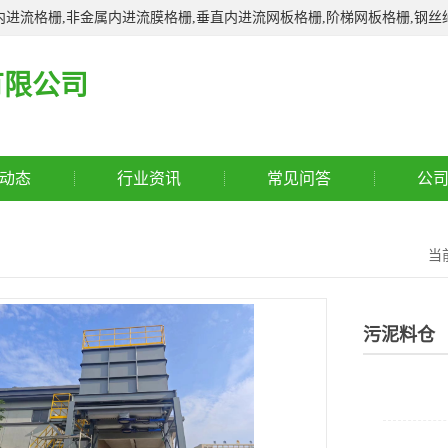
进流格栅,非金属内进流膜格栅,垂直内进流网板格栅,阶梯网板格栅,钢丝
有限公司
动态
行业资讯
常见问答
公
当
污泥料仓