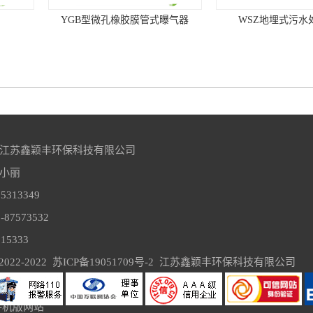
膜管式曝气器
WSZ地埋式污水处理设备
TY
江苏鑫颖丰环保科技有限公司
小丽

313349

池工艺
生物磁高效沉淀技术
转
87573532

5333

2022-2022  
苏ICP备19051709号-2
江苏鑫颖丰环保科技有限公司
手机版网站