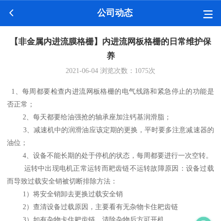
公司动态
【非金属内进流膜格栅】内进流网板格栅的日常维护保
养
2021-06-04
浏览次数：
1075
次
1、每周都要检查内进流网板格栅的电气线路和紧急停止的功能是
否正常；
2、每天都要给油强抢的轴承座加注钙基润滑脂；
3、减速机中的润滑油应该定期的更换，平时要多注意减速器的
油位；
4、设备不能长期的处于停机的状态，每周都要进行一次空转。
运转中出现电机正常运转而耙齿链不运转故障原因：设备过载
而导致过载安全销被切断排除方法：
1）将安全销卸去更换过载安全销
2）查清设备过载原因，主要看有无杂物卡住耙齿链
3）如有杂物卡住耙齿链，清除杂物后方可开机