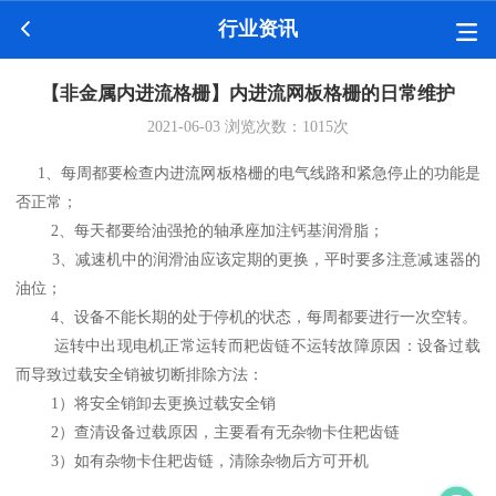
行业资讯
【非金属内进流格栅】内进流网板格栅的日常维护
2021-06-03
浏览次数：
1015
次
1、每周都要检查内进流网板格栅的电气线路和紧急停止的功能是
否正常；
2、每天都要给油强抢的轴承座加注钙基润滑脂；
3、减速机中的润滑油应该定期的更换，平时要多注意减速器的
油位；
4、设备不能长期的处于停机的状态，每周都要进行一次空转。
运转中出现电机正常运转而耙齿链不运转故障原因：设备过载
而导致过载安全销被切断排除方法：
1）将安全销卸去更换过载安全销
2）查清设备过载原因，主要看有无杂物卡住耙齿链
3）如有杂物卡住耙齿链，清除杂物后方可开机