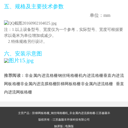
五、规格及主要技术参数
单位：mm
注：1.以上设备型号、宽度仅为一个参考，实际型号、宽度可根据要
求以毫米为单位增加或减少。
2.特殊规格另行设计。
六、安装示意图
推荐阅读：
非金属内进流格栅
钢丝绳格栅机
内进流格栅
垂直内进流
网板格栅
非金属内进流膜格栅
阶梯网板格栅
非金属内进流格栅
垂直
内进流网板格栅
主营产品：阶梯网板格栅_钢丝绳格栅机_非金属内进流膜格栅-江苏鑫颖丰
版权所有：江苏鑫颖丰环保科技有限公司
触屏版
|
电脑版